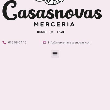
675 08 04 16
info@merceriacasasnovas.com