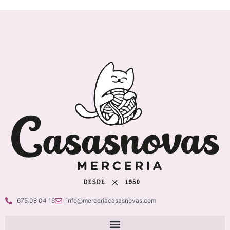
675 08 04 16
info@merceriacasasnovas.com