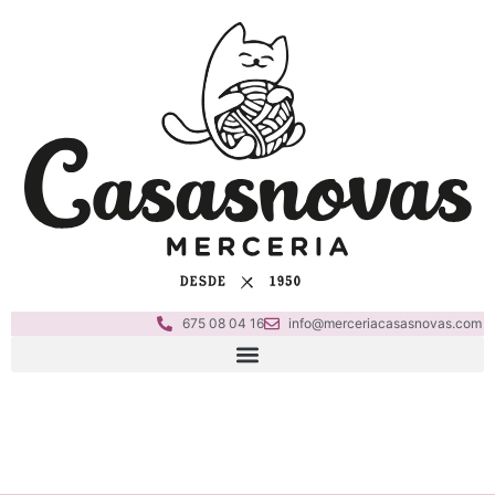
675 08 04 16
info@merceriacasasnovas.com