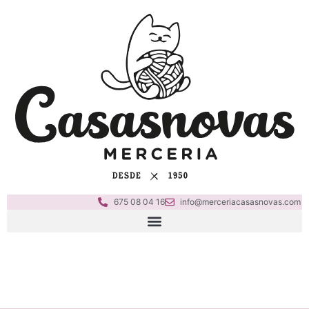
675 08 04 16
info@merceriacasasnovas.com