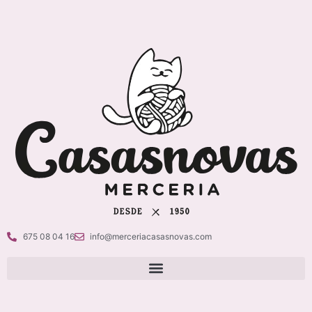
675 08 04 16
info@merceriacasasnovas.com