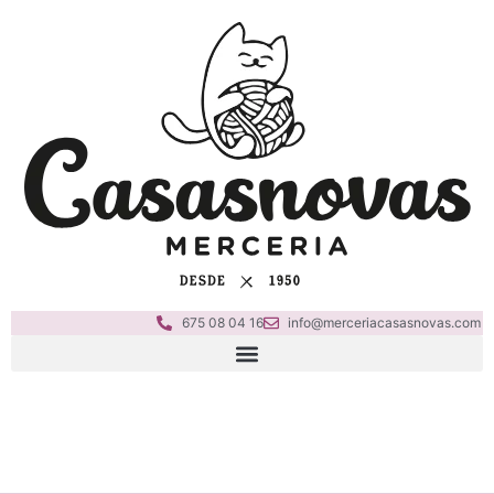
675 08 04 16
info@merceriacasasnovas.com