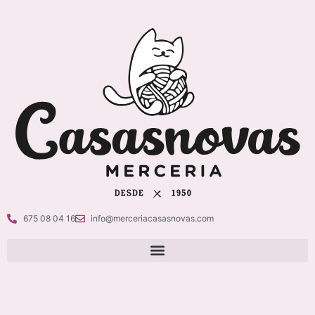
675 08 04 16
info@merceriacasasnovas.com