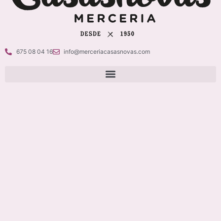
675 08 04 16
info@merceriacasasnovas.com