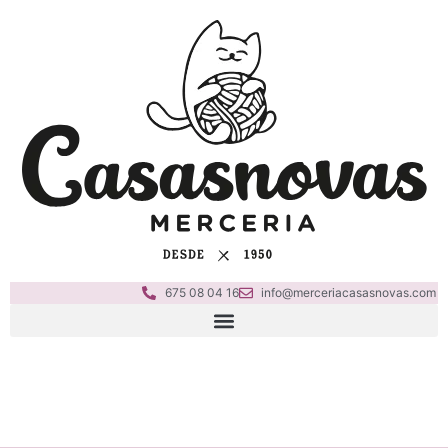
675 08 04 16
info@merceriacasasnovas.com