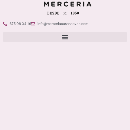
675 08 04 16
info@merceriacasasnovas.com