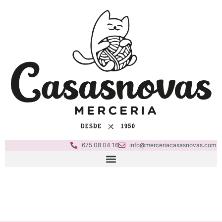
675 08 04 16
info@merceriacasasnovas.com